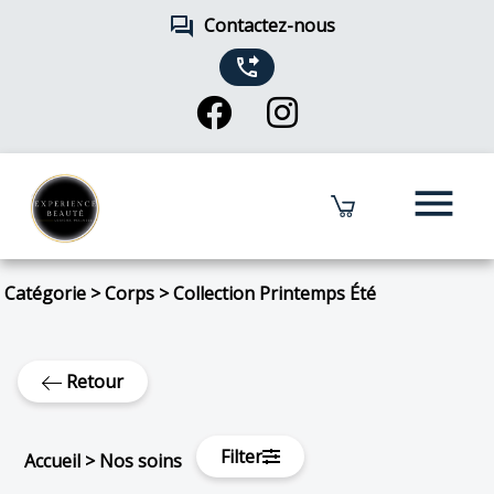
forum
Contactez-nous
phone_forwarded
menu
Catégorie
>
Corps
>
Collection Printemps Été
Retour
Filter
Accueil
>
Nos soins